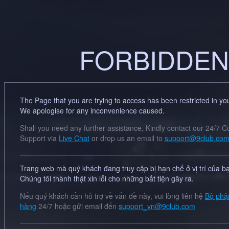
FORBIDDEN
The Page that you are trying to access has been restricted in you
We apologise for any inconvenience caused.
Shall you need any further assistance, Kindly contact our 24/7 
Support via
Live Chat
or drop us an email to
support@9club.co
Trang web mà quý khách đang truy cập bị hạn chế ở vị trí của b
Chúng tôi thành thật xin lỗi cho những bất tiện gây ra.
Nếu quý khách cần hỗ trợ về vấn đề này, vui lòng liên hệ
Bộ phậ
hàng
24/7 hoặc gửi email đến
support_vn@9club.com