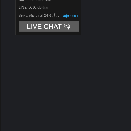
LINE ID: 9club.thai
สนทนากับเราได้ 24 ชั่วโมง.
อยู่สนทนา