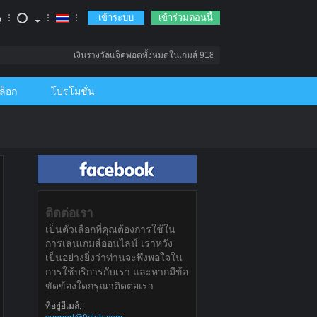
เข้าระบบ
เข้าร่วมตอนนี้
เงินรางวัลแจ็คพอตทั้งหมดในเกมส์ 918Kiss, Mega888 จะไม่มีการจ่ายเ
ล็อก
โปรโมชั่น
ติดต่อเรา
เป็นตัวเลือกที่คุณต้องการใช้ใน
การเล่นเกมส์ออนไลน์ เราหวัง
เป็นอย่างยิ่งว่าท่านจะพึงพอใจใน
การใช้บริการกับเรา และหากมีข้อ
ขัดข้องใดกรุณาติดต่อเรา
ที่อยู่อีเมล์: