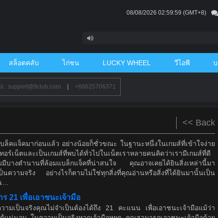
08/08/2026 02:59:59
(GMT+8)
สล็อตคลับ
ไก่ชน
LUCKY WHEEL
วีไอพี
บ
l : support@9club.com
|
+66625706371
<< Back
ล็คแจ็คมาก่อนแล้ว อย่างน้อยก็ชั่วขณะ ในฐานะหนึ่งในเกมส์ที่เข้าใจง่าย
เทอร์เน็ตและเป็นเกมส์ที่พบได้ทั่วไปในเน็ตเราหลายคนคิดว่าเรามีเกมส์ที่ดี
มมีบางตำนานที่ล้อมแบล็กแจ็คที่น่าสนใจ คุณอาจเคยได้ยินสิ่งเหล่านี้มา
็นความจริง อย่างไรก็ตามไม่ใช่ทุกสิ่งที่คุณอ่านหรือสิ่งที่ได้ยินมานั้นเป็น
่น…
การ 21 เพื่อเอาชนะเจ้ามือ
ความเป็นจริงคุณไม่จำเป็นต้องได้ถึง 21 คะแนน เพื่อเอาชนะเจ้ามือแม้ว่า
ด้แน่นอน ในความเป็นจริงหากเจ้ามือหยุด คุณสามารถเอาชนะเจ้ามือด้วย