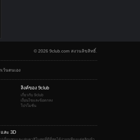
© 2026 9club.com สงวนลิขสิทธิ์.
กเว้นตนเอง
ลิงค์ของ 9club
เกี่ยวกับ 9club
เงื่อนไขและข้อตกลง
โปรโมชั่น
 และ 3D
เยี่ยมชมและเล่นคาสิโนสดที่ดีที่สุดได้ง่ายๆเพียงแค่คลิกเข้า