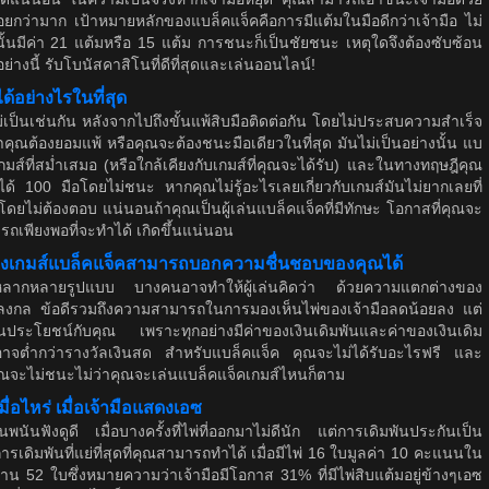
น้อยกว่ามาก เป้าหมายหลักของแบล็คแจ็คคือการมีแต้มในมือดีกว่าเจ้ามือ ไม่
นั้นมีค่า 21 แต้มหรือ 15 แต้ม การชนะก็เป็นชัยชนะ เหตุใดจึงต้องซับซ้อน
ยอย่างนี้ รับโบนัสคาสิโนที่ดีที่สุดและเล่นออนไลน์!
้อย่างไรในที่สุด
ม่เป็นเช่นกัน หลังจากไปถึงขั้นแพ้สิบมือติดต่อกัน โดยไม่ประสบความสำเร็จ
าคุณต้องยอมแพ้ หรือคุณจะต้องชนะมือเดียวในที่สุด มันไม่เป็นอย่างนั้น แบ
กมส์ที่สม่ำเสมอ (หรือใกล้เคียงกับเกมส์ที่คุณจะได้รับ) และในทางทฤษฎีคุณ
ด้ 100 มือโดยไม่ชนะ หากคุณไม่รู้อะไรเลยเกี่ยวกับเกมส์มันไม่ยากเลยที่
โดยไม่ต้องตอบ แน่นอนถ้าคุณเป็นผู้เล่นแบล็คแจ็คที่มีทักษะ โอกาสที่คุณจะ
ถเพียงพอที่จะทำได้ เกิดขึ้นแน่นอน
งเกมส์แบล็คแจ็คสามารถบอกความชื่นชอบของคุณได้
ีหลากหลายรูปแบบ บางคนอาจทำให้ผู้เล่นคิดว่า ด้วยความแตกต่างของ
หลงกล ข้อดีรวมถึงความสามารถในการมองเห็นไพ่ของเจ้ามือลดน้อยลง แต่
เป็นประโยชน์กับคุณ เพราะทุกอย่างมีค่าของเงินเดิมพันและค่าของเงินเดิม
 อาจต่ำกว่ารางวัลเงินสด สำหรับแบล็คแจ็ค คุณจะไม่ได้รับอะไรฟรี และ
ณจะไม่ชนะไม่ว่าคุณจะเล่นแบล็คแจ็คเกมส์ไหนก็ตาม
ื่อไหร่ เมื่อเจ้ามือแสดงเอซ
นันฟังดูดี เมื่อบางครั้งที่ไพ่ที่ออกมาไม่ดีนัก แต่การเดิมพันประกันเป็น
ารเดิมพันที่แย่ที่สุดที่คุณสามารถทำได้ เมื่อมีไพ่ 16 ใบมูลค่า 10 คะแนนใน
น 52 ใบซึ่งหมายความว่าเจ้ามือมีโอกาส 31% ที่มีไพ่สิบแต้มอยู่ข้างๆเอซ