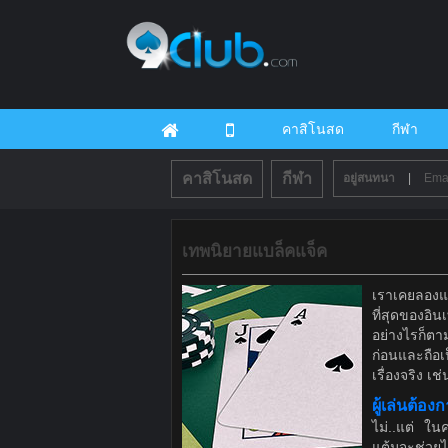
คาสิโนสด
กีฬา
คาสิโนสด
กีฬา
อยู่สนทนา
|
Emai
เทพนิยายแบล็คแจ็ค
เราเคยลองแบ
ที่สุดของอิน
อย่างไรก็ตา
ก่อนและถือเป
เรื่องจริง เช
ผู้เล่นต้อง
ไม่..แต่ ใน
แต้มจะช่วยไ