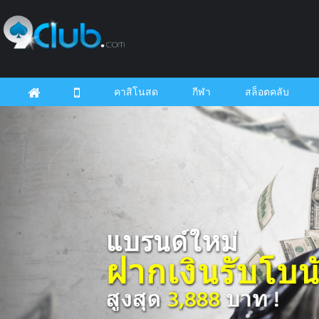
คาสิโนสด
กีฬา
สล็อตคลับ