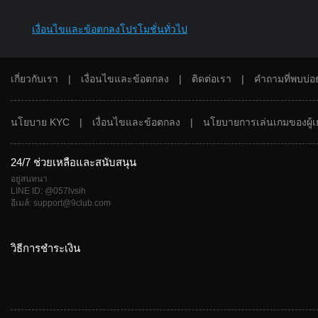
เงื่อนไขและข้อตกลงโปรโมชั่นทั่วไป
เกี่ยวกับเรา
|
เงื่อนไขและข้อตกลง
|
ติดต่อเรา
|
คำถามที่พบบ่อ
นโยบาย KYC
|
เงื่อนไขและข้อตกลง
|
นโยบายการเล่นเกมของผู้เ
24/7 ช่วยเหลือและสนับสนุน
อยู่สนทนา
LINE ID: @057lvsih
อีเมล์: support@9club.com
วิธีการชำระเงิน