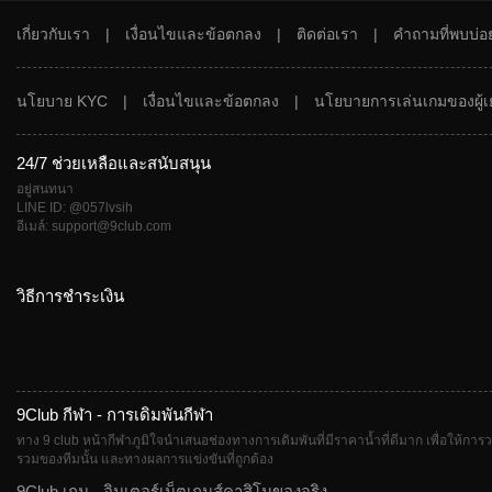
เกี่ยวกับเรา
|
เงื่อนไขและข้อตกลง
|
ติดต่อเรา
|
คำถามที่พบบ่อ
นโยบาย KYC
|
เงื่อนไขและข้อตกลง
|
นโยบายการเล่นเกมของผู้เ
24/7 ช่วยเหลือและสนับสนุน
อยู่สนทนา
LINE ID: @057lvsih
อีเมล์: support@9club.com
วิธีการชำระเงิน
9Club กีฬา - การเดิมพันกีฬา
ทาง 9 club หน้ากีฬาภูมิใจนำเสนอช่องทางการเดิมพันที่มีราคาน้ำที่ดีมาก เพื่อให้การว
รวมของทีมนั้น และทางผลการแข่งขันที่ถูกต้อง
9Club เกม - อินเตอร์เน็ตเกมส์คาสิโนของจริง