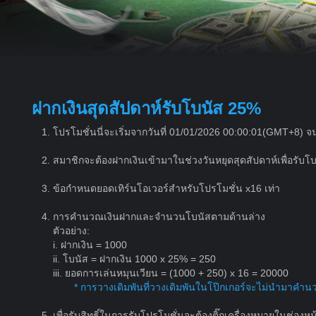
ฝากเงินสุดสัปดาห์รับโบนัส 25%
โปรโมชั่นนี่จะเริ่มจากวันที่ 01/01/2026 00:00:01(GMT+8) จน
สมาชิกจะต้องฝากเงินเข้ามาในช่วงวันหยุดสุดสัปดาห์เพื่อรับโ
ข้อกำหนดยอดเทิร์นโอเวอร์สำหรับโปรโมชั่น x16 เท่า
การคำนวณเงินฝากและจำนวนโบนัสตามด้านล่าง
ตัวอย่าง:
i. ฝากเงิน = 1000
ii. โบนัส = ฝากเงิน 1000 x 25% = 250
iii. ยอดการเล่นหมุนเวียน = (1000 + 250) x 16 = 20000
* การวางเดิมพันที่วางเดิมพันในโป๊กเกอร์จะไม่นำมาคำ
เพื่อรับสิทธิ์ในการรับโปรโมชั่นจะต้องติ๊กเครื่องหมายในช่