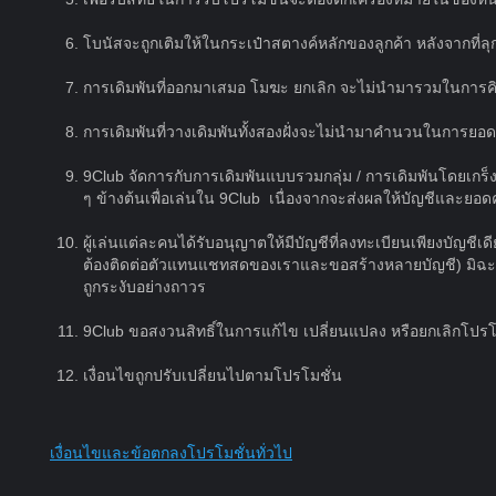
โบนัสจะถูกเติมให้ในกระเป๋าสตางค์หลักของลูกค้า หลังจากที่ล
การเดิมพันที่ออกมาเสมอ โมฆะ ยกเลิก จะไม่นำมารวมในการคิ
การเดิมพันที่วางเดิมพันทั้งสองฝั่งจะไม่นำมาคำนวนในการยอ
9Club จัดการกับการเดิมพันแบบรวมกลุ่ม / การเดิมพันโดยเกร
ๆ ข้างต้นเพื่อเล่นใน 9Club เนื่องจากจะส่งผลให้บัญชีและยอด
ผู้เล่นแต่ละคนได้รับอนุญาตให้มีบัญชีที่ลงทะเบียนเพียงบัญชีเ
ต้องติดต่อตัวแทนแชทสดของเราและขอสร้างหลายบัญชี) มิฉะนั้น 
ถูกระงับอย่างถาวร
9Club ขอสงวนสิทธิ์ในการแก้ไข เปลี่ยนแปลง หรือยกเลิกโปรโ
เงื่อนไขถูกปรับเปลี่ยนไปตามโปรโมชั่น
เงื่อนไขและข้อตกลงโปรโมชั่นทั่วไป