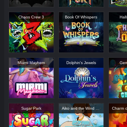
Chaos Crew 3
Book Of Whispers
Hall
Miami Mayhem
Dolphin's Jewels
Gem
Sugar Park
Aiko and the Wind Spirit
Charm o