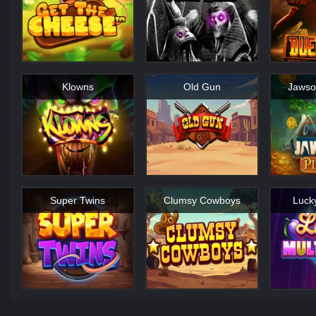
Klowns
Old Gun
Jawso
Super Twins
Clumsy Cowboys
Lucky