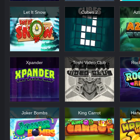
Let It Snow
Cubes 2
Azt
Xpander
Toshi Video Club
Roc
Joker Bombs
King Carrot
Harv