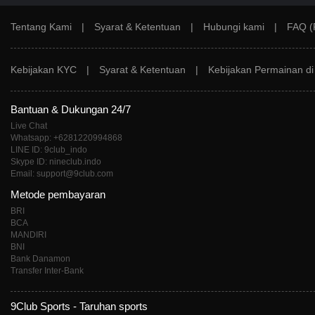
Tentang Kami
|
Syarat & Ketentuan
|
Hubungi kami
|
FAQ (
Kebijakan KYC
|
Syarat & Ketentuan
|
Kebijakan Permainan d
Bantuan & Dukungan 24/7
Live Chat
Whatsapp: +6281220994868
LINE ID: 9club_indo
Skype ID: nineclub.indo
Email: support@9club.com
Metode pembayaran
BRI
BCA
MANDIRI
BNI
Bank Danamon
Transfer Inter-Bank
9Club Sports - Taruhan sports