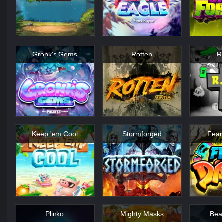
Gronk's Gems
Rotten
R
Keep 'em Cool
Stormforged
Fear
Plinko
Mighty Masks
Bea