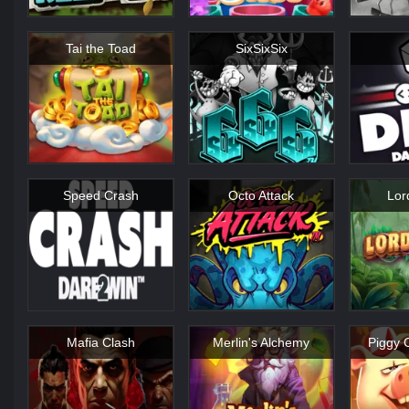
Tai the Toad
SixSixSix
Speed Crash
Octo Attack
Lor
Mafia Clash
Merlin's Alchemy
Piggy 