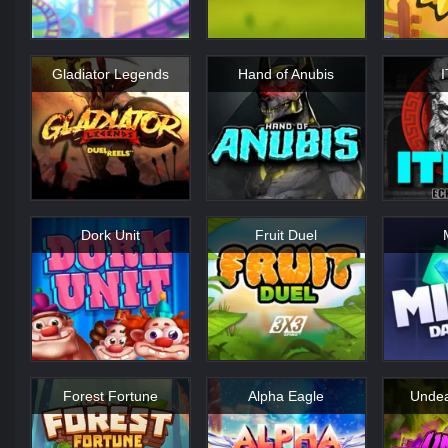
Gladiator Legends
Hand of Anubis
Dork Unit
Fruit Duel
Forest Fortune
Alpha Eagle
Undea