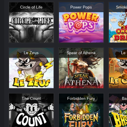
Circle of Life
Power Pops
Smoki
Le Zeus
Spear of Athena
Le
The Count
Forbidden Fury
Ba