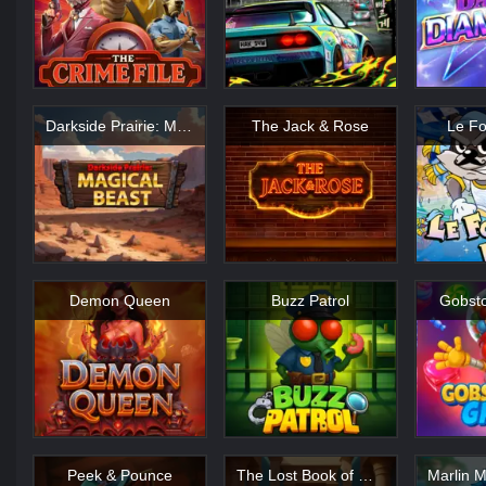
Darkside Prairie: Magical Beast Darkside Prairie
The Jack & Rose
Le Fo
Demon Queen
Buzz Patrol
Gobsto
Peek & Pounce
The Lost Book of Mummy’s Curse