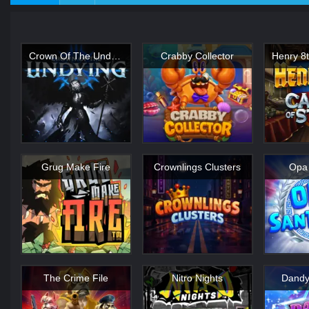
Crown Of The Undying
Crabby Collector
Grug Make Fire
Crownlings Clusters
Opa 
The Crime File
Nitro Nights
Dandy