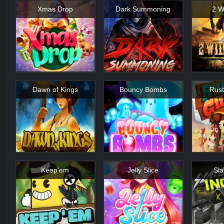
Xmas Drop
Dark Summoning
2 W
Dawn of Kings
Bouncy Bombs
Rust
Keep'em
Jelly Slice
Sla