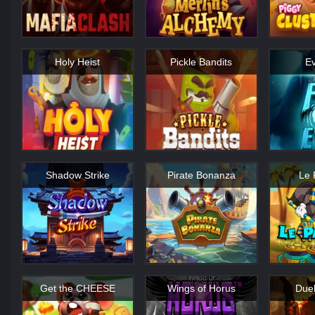
Holy Heist
Pickle Bandits
Ev
Shadow Strike
Pirate Bonanza
Le 
Get the CHEESE
Wings of Horus
Duel