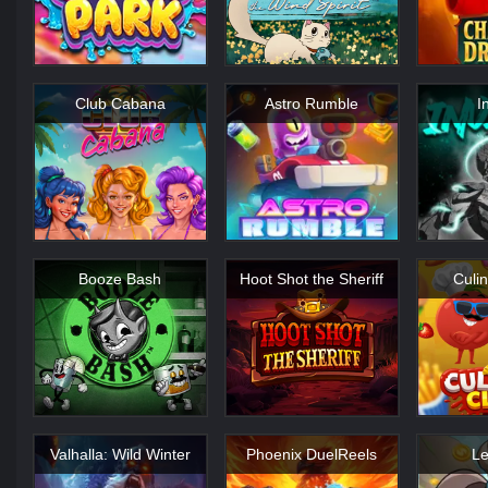
Club Cabana
Astro Rumble
I
Booze Bash
Hoot Shot the Sheriff
Culi
Valhalla: Wild Winter
Phoenix DuelReels
Le