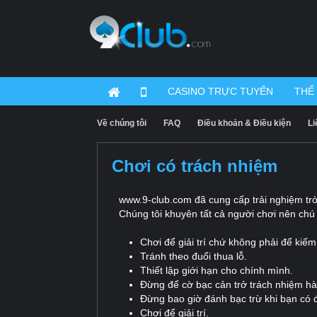
CASINO TRỰC TUYẾN
THỂ
Về chúng tôi
FAQ
Điều khoản & Điều kiện
Li
Chơi có trách nhiệm
www.9-club.com đã cung cấp trải nghiệm trò 
Chúng tôi khuyên tất cả người chơi nên ch
Chơi để giải trí chứ không phải để kiếm 
Tránh theo đuổi thua lỗ.
Thiết lập giới hạn cho chính mình.
Đừng để cờ bạc cản trở trách nhiệm h
Đừng bao giờ đánh bạc trừ khi bạn có đ
Chơi để giải trí.