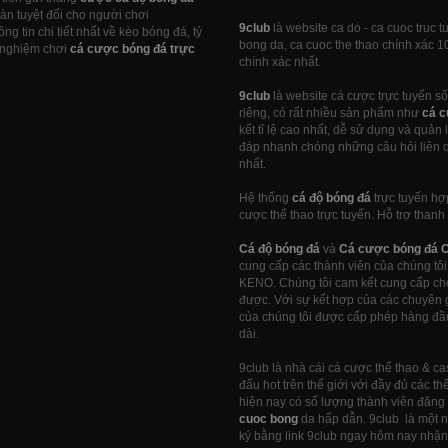
àn tuyệt đối cho người chơi
9club
là website ca do - ca cuoc truc 
 tin chi tiết nhất về kèo bóng đá, tỷ
bong da, ca cuoc the thao chính xác 
h nghiệm chơi
cá cược bóng đá trực
chính xác nhất.
9club
là website cá cược trực tuyến s
riêng, có rất nhiều sản phẩm như
cá c
kết tỉ lệ cao nhất, dễ sử dụng và quản 
đáp nhanh chóng những câu hỏi liên 
nhất.
Hệ thống
cá độ bóng đá
trực tuyến hợp
cược thể thao trực tuyến. Hỗ trợ thanh 
Cá độ bóng đá
và
Cá cược bóng đá O
cung cấp các thành viên của chúng 
KENO. Chúng tôi cam kết cung cấp cho b
được. Với sự kết hợp của các chuyên 
của chúng tôi được cấp phép hàng đầu m
dài.
9club là nhà cái cá cược thể thao & ca
đấu hot trên thế giới với đầy đủ các t
hiện nay có số lượng thành viên đăng 
cuoc bong
da hấp dẫn. 9club là một n
ký bằng link 9club ngay hôm nay nhậ