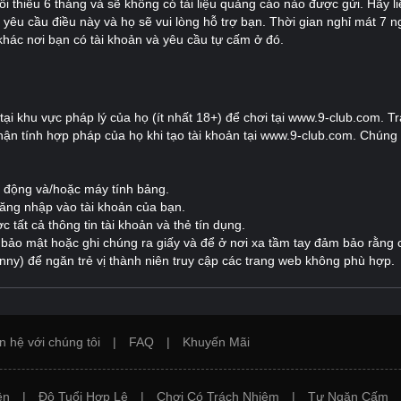
ối thiểu 6 tháng và sẽ không có tài liệu quảng cáo nào được gửi. Hãy 
 yêu cầu điều này và họ sẽ vui lòng hỗ trợ bạn. Thời gian nghỉ mát 7 
 khác nơi bạn có tài khoản và yêu cầu tự cấm ở đó.
ại khu vực pháp lý của họ (ít nhất 18+) để chơi tại www.9-club.com. Tr
 nhận tính hợp pháp của họ khi tạo tài khoản tại www.9-club.com. Chún
i động và/hoặc máy tính bảng.
i đăng nhập vào tài khoản của bạn.
tất cả thông tin tài khoản và thẻ tín dụng.
 bảo mật hoặc ghi chúng ra giấy và để ở nơi xa tầm tay đảm bảo rằng 
nny) để ngăn trẻ vị thành niên truy cập các trang web không phù hợp.
n hệ với chúng tôi
|
FAQ
|
Khuyến Mãi
ện
|
Độ Tuổi Hợp Lệ
|
Chơi Có Trách Nhiệm
|
Tự Ngăn Cấm