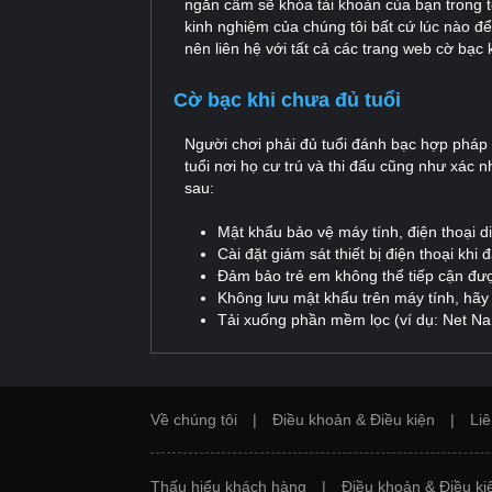
ngăn cấm sẽ khóa tài khoản của bạn trong t
kinh nghiệm của chúng tôi bất cứ lúc nào để
nên liên hệ với tất cả các trang web cờ bạc
Cờ bạc khi chưa đủ tuổi
Người chơi phải đủ tuổi đánh bạc hợp pháp t
tuổi nơi họ cư trú và thi đấu cũng như xác
sau:
Mật khẩu bảo vệ máy tính, điện thoại d
Cài đặt giám sát thiết bị điện thoại kh
Đảm bảo trẻ em không thể tiếp cận được 
Không lưu mật khẩu trên máy tính, hãy
Tải xuống phần mềm lọc (ví dụ: Net Na
Về chúng tôi
|
Điều khoản & Điều kiện
|
Liê
Thấu hiểu khách hàng
|
Điều khoản & Điều ki