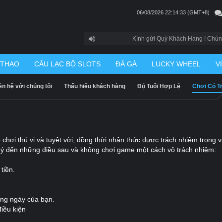
06/08/2026 22:14:34
(GMT+8)
Kính gửi Quý Khách Hàng ! Chúng tôi đan
 THAO
CÂU LẠC BỘ SLOTS
ĐÁ GÀ
LUCKY WHEEL
V
ên hệ với chúng tôi
Thấu hiểu khách hàng
Độ Tuổi Hợp Lệ
Chơi Có T
chơi thú vị và tuyệt vời, đồng thời nhận thức được trách nhiệm trong 
ú ý đến những điều sau và không chơi game một cách vô trách nhiệm:
tiền.
àng ngày của bạn.
iều kiện