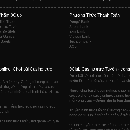
Phẩm 9Club
Phương Thức Thanh Toán
Thể Thao
DongA Bank
 trực Tuyến
Sacombank
c Bộ Slots
Eximbank
r Games
Vietcombank
l Sports
Techcombank
ACB
nline, Chơi bài Casino trực
9Club Casino trực Tuyến - tron
Dù ở bất cứ nơi nào trên thế giới, bạn 
tuyến tốt nhất một cách đơn giản và ch
u Á hiện nay. Chúng tôi cung cấp các
ại nhà, với những hình thức cá cược
Người chia bài chuyên nghiệp chào mừ
àng loạt những loại hình trò chơi trực
các trò chơi cá cược online, casino tr
mỗi vòng quay - Giống như là bạn đang
 nay. Tổng hợp trò chơi casino trực
Truyền hình trực tiếp chất lượng cao 
ữu ích
bong da 9Club là thứ gần nhất để trở 
asino trực tuyến, slot game với tỷ lệ
9Club chuyên Cá cược thể thao, Cá c