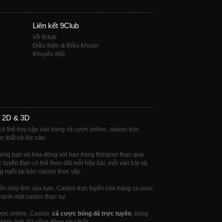
Liên kết 9Club
Về 9club
Điều Kiện & Điều Khoản
Khuyến Mãi
g 2D & 3D
có thể truy cập vào trang cá cược online, casino trực
ơ ibất cứ lúc nào.
ng bạn và hòa đồng với bạn trong thờigian thực qua
ực tuyến.Bạn có thể theo dõi mỗi hộp bài, mỗi ván bài và
 ngồi tại bàn casino thực vậy.
đến máy tính của bạn, Casino trực tuyến của trang ca cuoc
thành một casino thực sự.
ược online, Casino,
cá cược bóng đá trực tuyến
, bóng