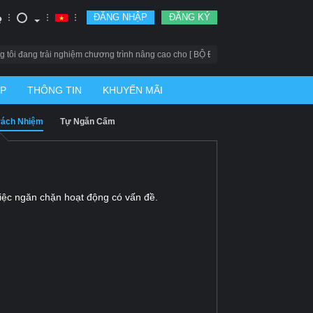
ĐĂNG NHẬP
ĐĂNG KÝ
g trải nghiệm chương trình nâng cao cho [ BỘ ĐẲNG CẤP ] của chúng tôi vào ngày 1
IP
THÔNG TIN
KHUYẾN MÃI
rách Nhiệm
Tự Ngăn Cấm
việc ngăn chặn hoạt động có vấn đề.