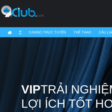
CASINO TRỰC TUYẾN
THỂ THAO
CÂU LẠ
VIP
TRẢI NGHIỆ
LỢI ÍCH TỐT H